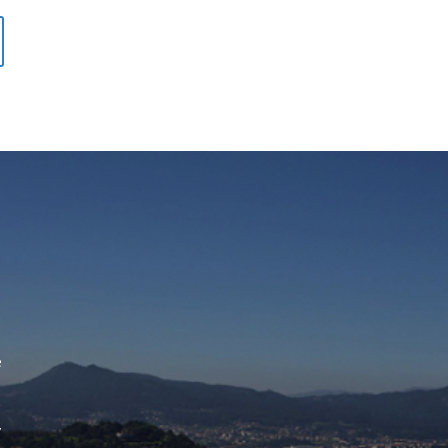
t
e
g
y