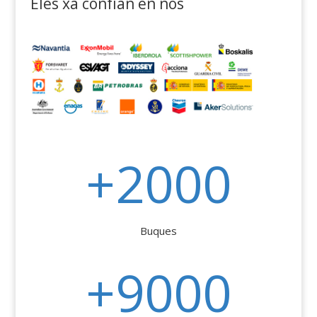
Eles xa confían en nós
+2000
Buques
+9000