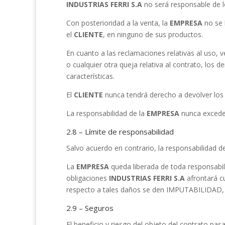
INDUSTRIAS FERRI S.A
no será responsable de lo
Con posterioridad a la venta, la
EMPRESA
no se 
el
CLIENTE
, en ninguno de sus productos.
En cuanto a las reclamaciones relativas al uso,
o cualquier otra queja relativa al contrato, los 
características.
El
CLIENTE
nunca tendrá derecho a devolver los
La responsabilidad de la
EMPRESA
nunca excede
2.8 – Límite de responsabilidad
Salvo acuerdo en contrario, la responsabilidad 
La
EMPRESA
queda liberada de toda responsabil
obligaciones
INDUSTRIAS FERRI S.A
afrontará cu
respecto a tales daños se den IMPUTABILIDA
2.9 – Seguros
El beneficio y riesgo del objeto del contrato pas