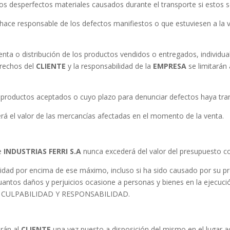
s desperfectos materiales causados durante el transporte si estos se
hace responsable de los defectos manifiestos o que estuviesen a la v
 venta o distribución de los productos vendidos o entregados, indivi
derechos del
CLIENTE
y la responsabilidad de la
EMPRESA
se limitarán 
 productos aceptados o cuyo plazo para denunciar defectos haya tran
rá el valor de las mercancías afectadas en el momento de la venta.
de
INDUSTRIAS FERRI S.A
nunca excederá del valor del presupuesto c
idad por encima de ese máximo, incluso si ha sido causado por su pr
antos daños y perjuicios ocasione a personas y bienes en la ejecució
D, CULPABILIDAD Y RESPONSABILIDAD.
arán al
CLIENTE
una vez puesto a disposición del mismo en el lugar a