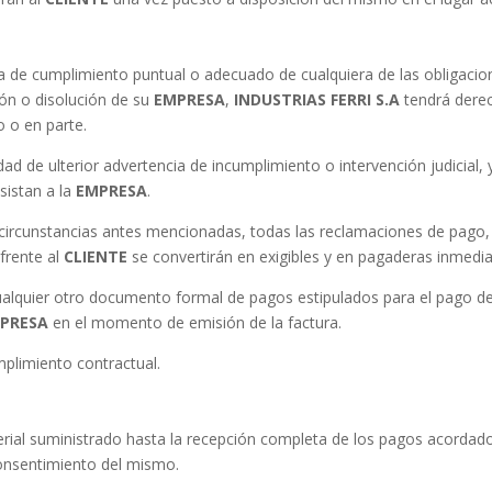
lta de cumplimiento puntual o adecuado de cualquiera de las obligaci
ión o disolución de su
EMPRESA
,
INDUSTRIAS FERRI S.A
tendrá derech
 o en parte.
dad de ulterior advertencia de incumplimiento o intervención judicial, 
sistan a la
EMPRESA
.
ircunstancias antes mencionadas, todas las reclamaciones de pago, 
frente al
CLIENTE
se convertirán en exigibles y en pagaderas inmedi
lquier otro documento formal de pagos estipulados para el pago de 
PRESA
en el momento de emisión de la factura.
mplimiento contractual.
rial suministrado hasta la recepción completa de los pagos acordado
consentimiento del mismo.