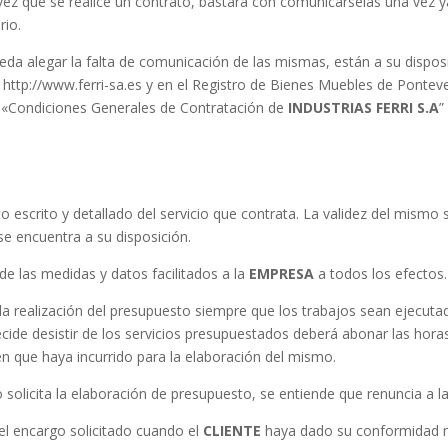
ez que se realice un contrato, bastará con comunicárselas una vez y
rio.
da alegar la falta de comunicación de las mismas, están a su disposi
ttp://www.ferri-sa.es y en el Registro de Bienes Muebles de Ponteve
 «Condiciones Generales de Contratación de
INDUSTRIAS FERRI S.A
”
o escrito y detallado del servicio que contrata. La validez del mismo 
se encuentra a su disposición.
e las medidas y datos facilitados a la
EMPRESA
a todos los efectos.
r la realización del presupuesto siempre que los trabajos sean ejecut
ecide desistir de los servicios presupuestados deberá abonar las hora
en que haya incurrido para la elaboración del mismo.
 solicita la elaboración de presupuesto, se entiende que renuncia a l
 el encargo solicitado cuando el
CLIENTE
haya dado su conformidad me