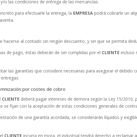
 y/o las condiciones de entrega de las mercancías.
concreto para efectuarle la entrega, la
EMPRESA
podrá cobrarle un al
aventa.
 de hacerse al contado sin ningún descuento, y sin que se permita de
has de pago, éstas deberán de ser cumplidas por el
CLIENTE
incluso 
itar las garantías que considere necesarias para asegurar el debido 
 entregas.
emnización por costes de cobro
l
CLIENTE
deberá pagar intereses de demora según la Ley 15/2010, p
e se fijan con la aceptación de estas condiciones generales de contr
estación de una garantía acordada, se considerarán líquidos y exigib
el
CLIENTE
incurra en mora, el industrial tendrá derecho a reclamar 