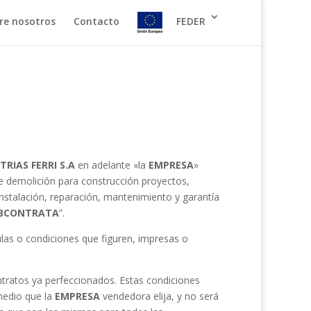
re nosotros
Contacto
FEDER
TRIAS FERRI S.A
en adelante «la
EMPRESA
»
de demolición para construcción proyectos,
instalación, reparación, mantenimiento y garantía
BCONTRATA
”.
ulas o condiciones que figuren, impresas o
ntratos ya perfeccionados. Estas condiciones
medio que la
EMPRESA
vendedora elija, y no será