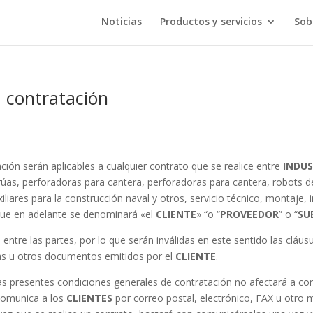
Noticias
Productos y servicios
Sob
a contratación
ión serán aplicables a cualquier contrato que se realice entre
INDUS
 grúas, perforadoras para cantera, perforadoras para cantera, robots 
liares para la construcción naval y otros, servicio técnico, montaje, 
 que en adelante se denominará «el
CLIENTE
» “o “
PROVEEDOR
” o “
SU
entre las partes, por lo que serán inválidas en este sentido las cláus
tas u otros documentos emitidos por el
CLIENTE
.
as presentes condiciones generales de contratación no afectará a co
 comunica a los
CLIENTES
por correo postal, electrónico, FAX u otro 