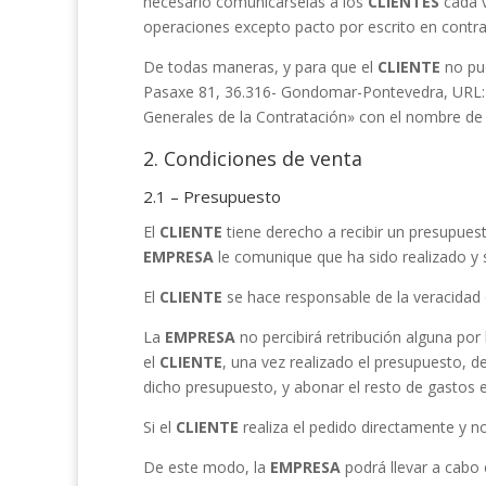
necesario comunicárselas a los
CLIENTES
cada v
operaciones excepto pacto por escrito en contra
De todas maneras, y para que el
CLIENTE
no pue
Pasaxe 81, 36.316- Gondomar-Pontevedra, URL: h
Generales de la Contratación» con el nombre de
2. Condiciones de venta
2.1 – Presupuesto
El
CLIENTE
tiene derecho a recibir un presupuest
EMPRESA
le comunique que ha sido realizado y 
El
CLIENTE
se hace responsable de la veracidad d
La
EMPRESA
no percibirá retribución alguna po
el
CLIENTE
, una vez realizado el presupuesto, d
dicho presupuesto, y abonar el resto de gastos 
Si el
CLIENTE
realiza el pedido directamente y no
De este modo, la
EMPRESA
podrá llevar a cabo